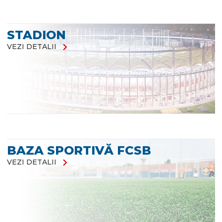
STADION
chevron_right
VEZI DETALII
BAZA SPORTIVĂ FCSB
chevron_right
VEZI DETALII