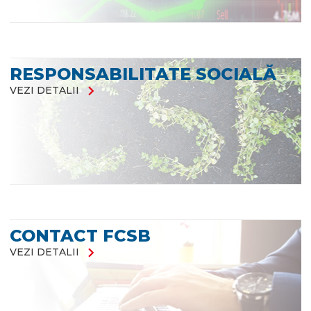
RESPONSABILITATE SOCIALĂ
chevron_right
VEZI DETALII
CONTACT FCSB
chevron_right
VEZI DETALII