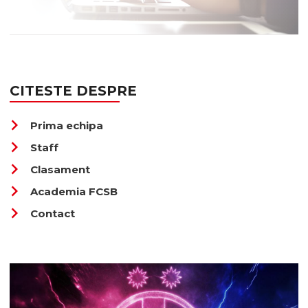
CITESTE DESPRE
chevron_right
Prima echipa
chevron_right
Staff
chevron_right
Clasament
chevron_right
Academia FCSB
chevron_right
Contact